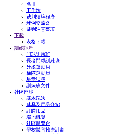
名冊
工作坊
裁判續牌程序
球例交流會
裁判注意事項
下載
表格下載
訓練課程
門球訓練班
長者門球訓練班
升級運動員
梯隊運動員
星章課程
訓練班文件
社區門球
基本玩法
球具及用品介紹
訂購用品
場地概覽
社區體育會
學校體育推廣計劃