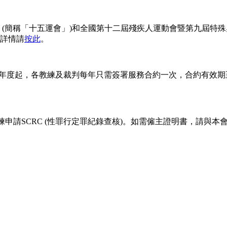
(簡稱「十五運會」)和全國第十二屆殘疾人運動會暨第九屆特殊奧
詳情請
按此
。
年度起，各教練及裁判每年只需簽署服務合約一次，合約有效期
練申請SCRC (性罪行定罪紀錄查核)。如需僱主證明書，請與