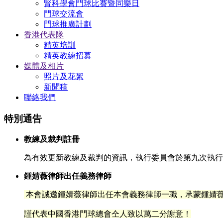
腎科學會門球比賽暨同樂日
門球交流會
門球推廣計劃
香港代表隊
精英培訓
精英教練招募
媒體及相片
照片及花絮
新聞稿
聯絡我們
特別通告
教練及裁判註冊
為有效更新教練及裁判的資訊，執行委員會於第九次執行委
鍾婧薇律師出任義務律師
本會誠邀鍾婧薇律師出任本會義務律師一職，承蒙鍾
婧
謹代表中國香港門球總會仝人致以萬二分謝意！