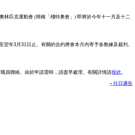
林匹克運動會 (簡稱「殘特奧會」) 即將於今年十一月及十二
至翌年
3
月
31
日止。有關的合約將會本月內寄予各教練及裁判。
本會職員聯絡。由於申請需時，請盡早處理。有關詳情請
按此
。
» 往日通告