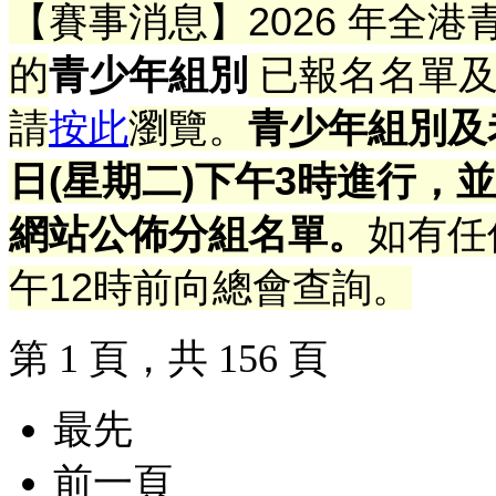
【賽事消息】2026 年全
的
青少年組別
已報名名單
請
按此
瀏覽。
青少年組別及
日(星期二)下午3時進行
，並
網站公佈分組
名單
。
如有任
午12時前向總會查詢
。
第 1 頁，共 156 頁
最先
前一頁