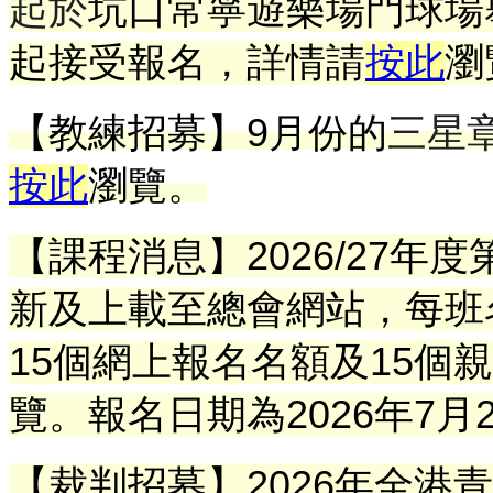
起於
坑口常寧遊樂場門球場
起接受報名
，
詳情請
按此
瀏
【教練招募】9月份的
三星
按此
瀏覽。
【課程消息】2026/27年
新及上載至總會網站，每班
15個網上報名名額及15個
覽。報名日期為2026年7月
【裁判招募】
2026年全