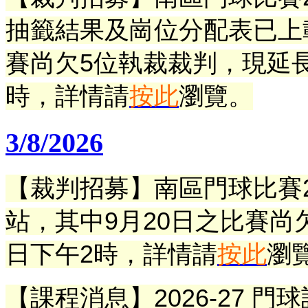
抽籤結果及崗位分配表已上
賽尚欠5位執裁裁判，現延長
時，詳情請
按此
瀏覽。
3/8/2026
【裁判招募】南區門球比賽2
站，其中9月20日之比賽尚
日下午2時
，
詳情請
按此
瀏
【課程消息】
2026-27