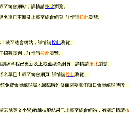
上載至總會網站
，詳情請
按此
瀏覽。
隊名單已更新及上載至總會網頁, 詳情請
按此
瀏覽。
已上載
至總會網站
，
詳情請
按此
瀏覽。
正招募裁判，詳情請
按此
瀏覽。
英訓練章程已更新及
上載至總會網頁
，詳情
請
按此
瀏覽。
隊名單已上載至總會網頁, 詳情請
按此
瀏覽。
育館免費
會員練球場地因臨時維修而需要取消該日會員練球時段
聖若瑟英文小學)教練抽籤結果已
上載
至總會網站
，有關詳情
請