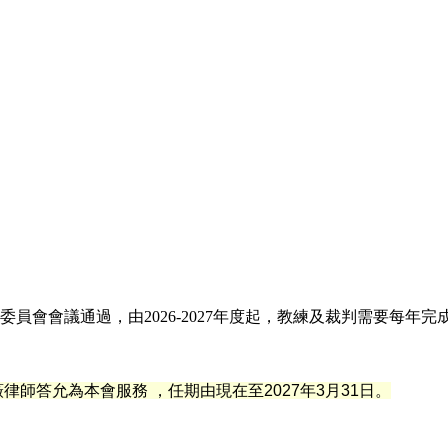
員會會議通過，由2026-2027年度起，教練及裁判需要每年
薇
律
師答允為本會服務 ，任期由現在至2027年3月31日。