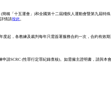
(簡稱「十五運會」)和全國第十二屆殘疾人運動會暨第九屆特殊奧
詳情請
按此
。
年度起，各教練及裁判每年只需簽署服務合約一次，合約有效期
練申請SCRC (性罪行定罪紀錄查核)。如需僱主證明書，請與