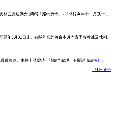
林匹克運動會 (簡稱「殘特奧會」) 即將於今年十一月及十二
至翌年
3
月
31
日止。有關的合約將會本月內寄予各教練及裁判。
本會職員聯絡。由於申請需時，請盡早處理。有關詳情請
按此
。
» 往日通告