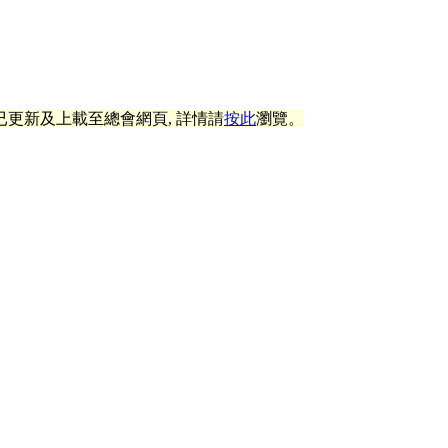
已更新及上載至總會網頁, 詳情請
按此
瀏覽。