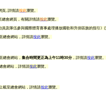
頁, 詳情請
按此
瀏覽。
至總會網頁
，有關詳情
請
按此
瀏覽。
動員及隊伍參與國際體育賽事處理播放國歌和升掛區旗的指引
》
至總會網站
，
詳情請
按此
瀏覽。
至總會網站
，
集合時間更正為上午
11時30分
，
詳情請
按此
瀏覽。
總會網站
，詳情請
按此
瀏覽。
上載
至總會網站
，
詳情請
按此
瀏覽。