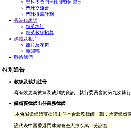
腎科學會門球比賽暨同樂日
門球交流會
門球推廣計劃
香港代表隊
精英培訓
精英教練招募
媒體及相片
照片及花絮
新聞稿
聯絡我們
特別通告
教練及裁判註冊
為有效更新教練及裁判的資訊，執行委員會於第九次執行委
鍾婧薇律師出任義務律師
本會誠邀鍾婧薇律師出任本會義務律師一職，承蒙鍾
婧
謹代表中國香港門球總會仝人致以萬二分謝意！