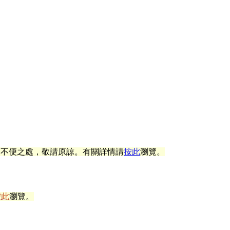
，不便之處，敬請原諒。有關
詳情請
按此
瀏覽。
按此
瀏覽。