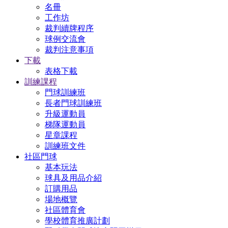
名冊
工作坊
裁判續牌程序
球例交流會
裁判注意事項
下載
表格下載
訓練課程
門球訓練班
長者門球訓練班
升級運動員
梯隊運動員
星章課程
訓練班文件
社區門球
基本玩法
球具及用品介紹
訂購用品
場地概覽
社區體育會
學校體育推廣計劃