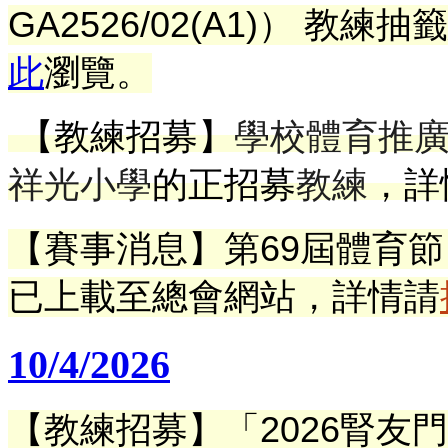
GA2526/02(A1)）
教練抽籤
此
瀏覽。
【教練招募】
學校體育推
祥光小學
的正招募
教練
，詳
【賽事消息】
第69屆體育節 
已上載至總會網站
，
詳情請
10/4/2026
【教練招募】「2026腎友