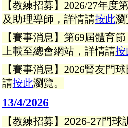
【教練招募】2026/27年
及
助理導師
，詳情請
按此
瀏
【賽事消息】
第69屆體育節
上載
至總會網站
，
詳情請
按
【賽事消息】2026腎友門
請
按此
瀏覽。
13/4/2026
【教練招募】2026-27門