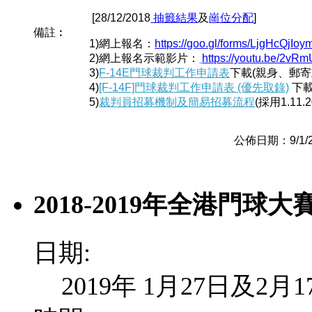
[28/12/2018
抽籤結果
及
崗位分配
]
備註︰
1)網上報名：
https://goo.gl/forms/LjgHcQjI
2)網上報名示範影片：
https://youtu.be/2v
3)
F-14E門球裁判工作申請表
下載(親身、郵寄
4)
[F-14F]門球裁判工作申請表 (優先取錄)
下
5)
裁判員招募機制及簡易招募流程
(採用1.11.
公佈日期：9/1/20
2018-2019年全港門球大
日期:
2019年 1月27日及2