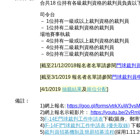
合共18 位持有各級裁判資格的裁判員負責以
司令台
－ 1位持有一級或以上裁判資格的裁判員
－ 1位持有二級裁判資格的裁判員
場地賽事執裁
－ 4位持有一級或以上裁判資格的裁判員
－ 4位持有二級裁判資格的裁判員
－ 8位持有三級裁判資格的裁判員
[截至21/12/2018報名者名單請參閱
門球裁判
[截至3/1/2019 報名者名單請參閱
門球裁判員
[4/1/2019
抽籤結果
及
崗位分配
]
備註︰
1)網上報名:
https://goo.gl/forms/vtrkXuW3y
2)網上報名示範影片：
https://youtu.be/2v
3)
F-14E門球裁判工作申請表
下載(親身、郵寄
4)
[F-14F]門球裁判工作申請表 (優先取錄)
下
5)
裁判員招募機制及簡易招募流程
(採用1.11.