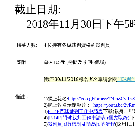
截止日期:
2018年11月30日下午5
招募人數:
4
位持有各級裁判資格的裁判員
薪酬:
每人165元 (需間及收回6個場)
[截至30/11/2018報名者名單請參閱
門球裁
備註︰
1)網上報名:
https://goo.gl/forms/z7NmZCvl
2)網上報名示範影片：
https://youtu.be/
3)
F-14E門球裁判工作申請表
下載(親身、郵
4)
[F-14F]門球裁判工作申請表 (優先取錄)
下
5)
裁判員招募機制及簡易招募流程
(採用1.11