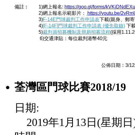
備註︰
1)網上報名:
https://goo.gl/forms/kVKjDNdE
2)網上報名示範影片：
https://youtu.be/2v
3)
F-14E門球裁判工作申請表
下載(親身、郵寄
4)
[F-14F]門球裁判工作申請表 (優先取錄)
下
5)
裁判員招募機制及簡易招募流程
(採用1.11.
6)交通津貼：每位
裁判港幣40元
公佈日期：3/12/20
荃灣區門球比賽2018/19
日期:
2019年1月13日(星期日