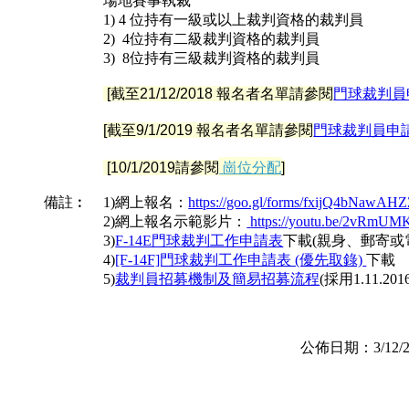
場地賽事執裁
1) 4 位持有一級或以上裁判資格的裁判員
2) 4位持有二級裁判資格的裁判員
3) 8位持有三級裁判資格的裁判員
[截至21/12/2018 報名者名單請參閱
門球裁判員
[截至9/1/2019 報名者名單請參閱
門球裁判員申
[10/1/2019
請參閱
崗位分配
]
備註︰
1)網上報名：
https://goo.gl/forms/fxijQ4bNawAH
2)網上報名示範影片：
https://youtu.be/2vRmU
3)
F-14E門球裁判工作申請表
下載(親身、郵寄或
4)
[F-14F]門球裁判工作申請表 (優先取錄)
下載
5)
裁判員招募機制及簡易招募流程
(採用1.11.20
公佈日期：3/12/201