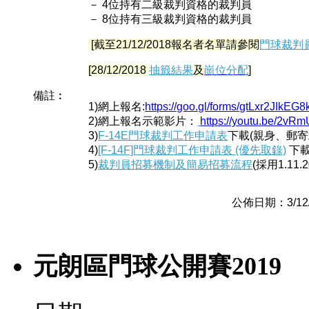
－ 4位持有二級裁判資格的裁判員
－ 8位持有三級裁判資格的裁判員
[截至21/12/2018報名者名單請參閱
門球裁判
[28/12/2018
抽籤結果
及
崗位分配
]
備註︰
1)網上報名:
https://goo.gl/forms/gtLxr2JIkE
2)網上報名示範影片：
https://youtu.be/2v
3)
F-14E門球裁判工作申請表
下載(親身、郵寄
4)
[F-14F]門球裁判工作申請表 (優先取錄)
下
5)
裁判員招募機制及簡易招募流程
(採用1.11.
公佈日期：3/12/20
元朗區門球公開賽2019